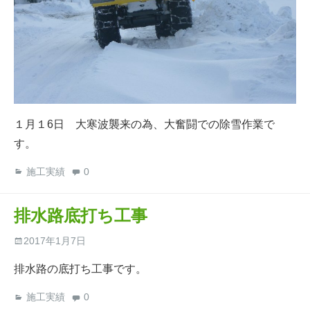
１月１6日 大寒波襲来の為、大奮闘での除雪作業で
す。
施工実績
0
排水路底打ち工事
2017年1月7日
排水路の底打ち工事です。
施工実績
0