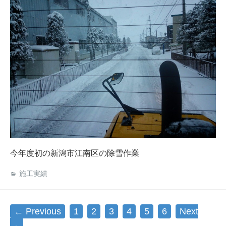
今年度初の新潟市江南区の除雪作業
施工実績
Posts navigation
← Previous
1
2
3
4
5
6
Next
→