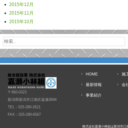
2015年12月
2015年11月
2015年10月
検索:
HOME
施
最新情報
会
〒950-0323
事業紹介
新潟県新潟市江南区嘉瀬3694
TEL：025-280-2621
FAX：025-280-6567
株式会社嘉瀬小林組は新潟市江