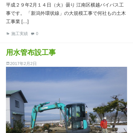
平成２９年2月１４日（火）曇り 江南区横越バイパス工
事です。 「新潟外環状線」の大規模工事で何社もの土木
工事業 […]
施工実績
0
用水管布設工事
2017年2月2日